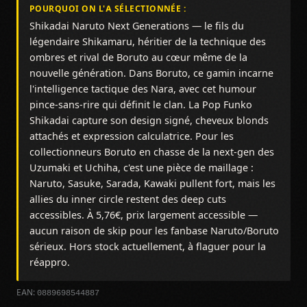
POURQUOI ON L'A SÉLECTIONNÉE :
Shikadai Naruto Next Generations — le fils du
légendaire Shikamaru, héritier de la technique des
ombres et rival de Boruto au cœur même de la
nouvelle génération. Dans Boruto, ce gamin incarne
l'intelligence tactique des Nara, avec cet humour
pince-sans-rire qui définit le clan. La Pop Funko
Shikadai capture son design signé, cheveux blonds
attachés et expression calculatrice. Pour les
collectionneurs Boruto en chasse de la next-gen des
Uzumaki et Uchiha, c'est une pièce de maillage :
Naruto, Sasuke, Sarada, Kawaki pullent fort, mais les
allies du inner circle restent des deep cuts
accessibles. À 5,76€, prix largement accessible —
aucun raison de skip pour les fanbase Naruto/Boruto
sérieux. Hors stock actuellement, à flaguer pour la
réappro.
0889698544887
EAN: