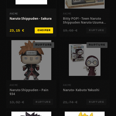
ANIME
ANIME
Naruto Shippuden - Sakura
Bitty POP! - Town Naruto
Shippuden Naruto Uzumaki
& Ichiraku Ramen
23,15 €
19,68 €
CHOPER
RUPTURE
RUPTURE
RUPTURE
ANIME
ANIME
Naruto Shippuden – Pain
Naruto- Kabuto Yakushi
934
13,92 €
21,74 €
RUPTURE
RUPTURE