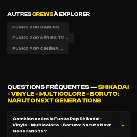
AUTRES
CREWS
À EXPLORER
FUNKO POP GAMING →
FUNKO POP SÉRIES TV →
FUNKO POP CINÉMA →
QUESTIONS FRÉQUENTES —
SHIKADAI
- VINYLE - MULTICOLORE - BORUTO:
NARUTO NEXT GENERATIONS
Combien coûte la Funko Pop Shikadai -
Vinyle - Multicolore - Boruto: Naruto Next
Generations ?