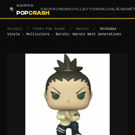
GAMPA
DROPS
CREWS
COLLECTIONS
BLOG
LIÈGE
MÉ
POP
CRASH
Accueil
/
Funko Pop Anime
/
Naruto
/
Shikadai -
Vinyle - Multicolore - Boruto: Naruto Next Generations