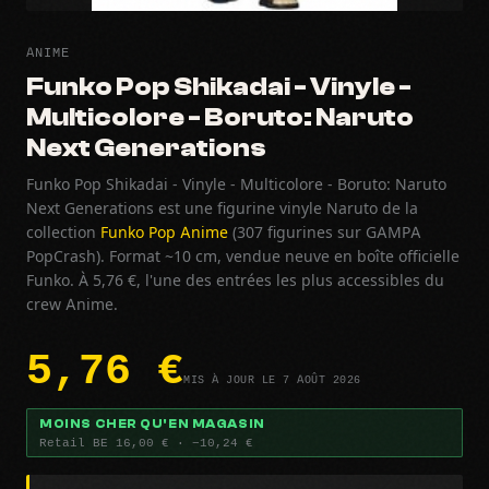
ANIME
Funko Pop Shikadai - Vinyle -
Multicolore - Boruto: Naruto
Next Generations
Funko Pop Shikadai - Vinyle - Multicolore - Boruto: Naruto
Next Generations est une figurine vinyle Naruto de la
collection
Funko Pop Anime
(307 figurines sur GAMPA
PopCrash). Format ~10 cm, vendue neuve en boîte officielle
Funko. À 5,76 €, l'une des entrées les plus accessibles du
crew Anime.
5,76 €
MIS À JOUR LE 7 AOÛT 2026
MOINS CHER QU'EN MAGASIN
Retail BE 16,00 € · −10,24 €