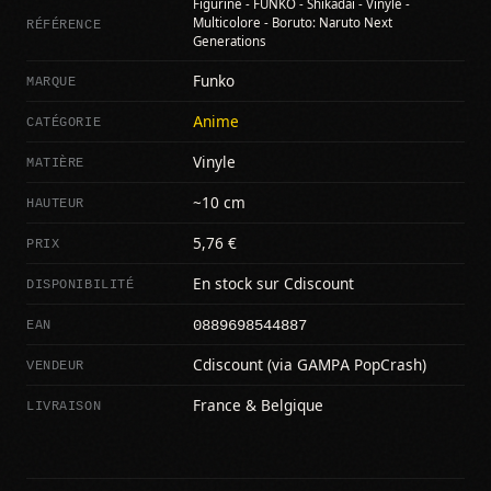
Figurine - FUNKO - Shikadai - Vinyle -
RÉFÉRENCE
Multicolore - Boruto: Naruto Next
Generations
MARQUE
Funko
CATÉGORIE
Anime
MATIÈRE
Vinyle
HAUTEUR
~10 cm
PRIX
5,76 €
DISPONIBILITÉ
En stock sur Cdiscount
0889698544887
EAN
VENDEUR
Cdiscount (via GAMPA PopCrash)
LIVRAISON
France & Belgique