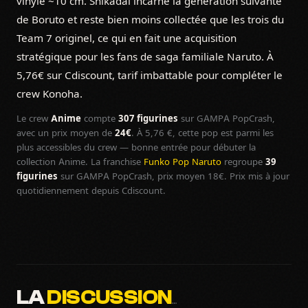
vinyle ~10 cm. Shikadai incarne la génération suivante
de Boruto et reste bien moins collectée que les trois du
Team 7 originel, ce qui en fait une acquisition
stratégique pour les fans de saga familiale Naruto. À
5,76€ sur Cdiscount, tarif imbattable pour compléter le
crew Konoha.
Le crew
Anime
compte
307 figurines
sur GAMPA PopCrash,
avec un prix moyen de
24€
. À 5,76 €, cette pop est parmi les
plus accessibles du crew — bonne entrée pour débuter la
collection Anime. La franchise
Funko Pop Naruto
regroupe
39
figurines
sur GAMPA PopCrash, prix moyen 18€. Prix mis à jour
quotidiennement depuis Cdiscount.
LA
DISCUSSION
…