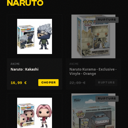
NARUTO
RUPTURE
ANIME
ANIME
Naruto : Kakashi
Naruto Kurama - Exclusive -
Vinyle - Orange
16,99 €
22,89 €
CHOPER
RUPTURE
RUPTURE