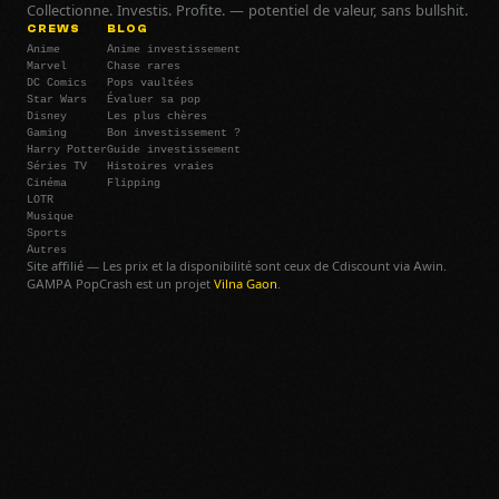
Collectionne. Investis. Profite. — potentiel de valeur, sans bullshit.
CREWS
BLOG
Anime
Anime investissement
Marvel
Chase rares
DC Comics
Pops vaultées
Star Wars
Évaluer sa pop
Disney
Les plus chères
Gaming
Bon investissement ?
Harry Potter
Guide investissement
Séries TV
Histoires vraies
Cinéma
Flipping
LOTR
Musique
Sports
Autres
Site affilié — Les prix et la disponibilité sont ceux de Cdiscount via Awin.
GAMPA PopCrash est un projet
Vilna Gaon
.