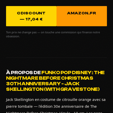
CDISCOUNT
AMAZON.FR
— 17,04 €
Ton prix ne change pas — on touche une commission qui finance notre
obsession.
À PROPOS DE
FUNKO POP DISNEY: THE
NIGHTMARE BEFORE CHRISTMAS
30TH ANNIVERSARY - JACK
SKELLINGTON (WITH GRAVESTONE)
Jack Skellington en costume de citrouille orange avec sa
pierre tombale — l'édition 30e anniversaire de The