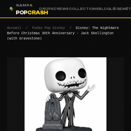
GAMPA
DROPS
CREWS
COLLECTIONS
BLOG
LIÈGE
MÉ
POP
CRASH
Accueil
/
Funko Pop Disney
/
Disney: The Nightmare
Before Christmas 30th Anniversary - Jack Skellington
(with Gravestone)