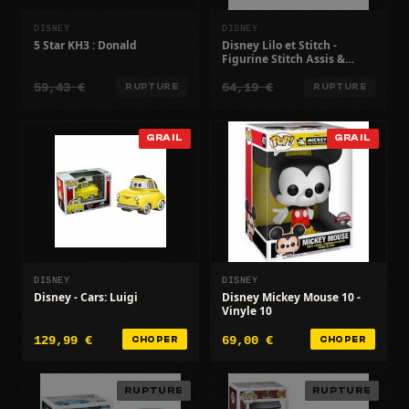
DISNEY
DISNEY
5 Star KH3 : Donald
Disney Lilo et Stitch -
Figurine Stitch Assis &
pailleté Exclusive
59,43 €
64,19 €
RUPTURE
RUPTURE
GRAIL
GRAIL
DISNEY
DISNEY
Disney - Cars: Luigi
Disney Mickey Mouse 10 -
Vinyle 10
129,99 €
69,00 €
CHOPER
CHOPER
RUPTURE
RUPTURE