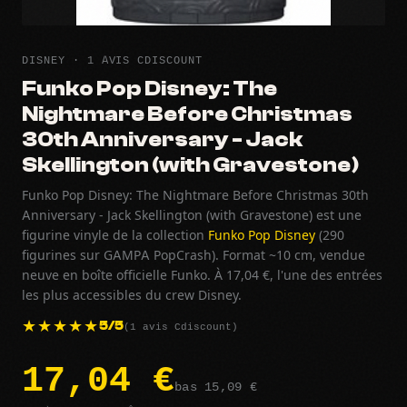
DISNEY · 1 AVIS CDISCOUNT
Funko Pop Disney: The
Nightmare Before Christmas
30th Anniversary - Jack
Skellington (with Gravestone)
Funko Pop Disney: The Nightmare Before Christmas 30th
Anniversary - Jack Skellington (with Gravestone) est une
figurine vinyle de la collection
Funko Pop Disney
(290
figurines sur GAMPA PopCrash). Format ~10 cm, vendue
neuve en boîte officielle Funko. À 17,04 €, l'une des entrées
les plus accessibles du crew Disney.
(1 avis Cdiscount)
5/5
17,04 €
bas 15,09 €