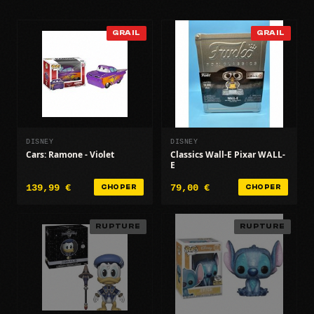
GRAIL
GRAIL
DISNEY
DISNEY
Cars: Ramone - Violet
Classics Wall-E Pixar WALL-
E
139,99 €
79,00 €
CHOPER
CHOPER
RUPTURE
RUPTURE