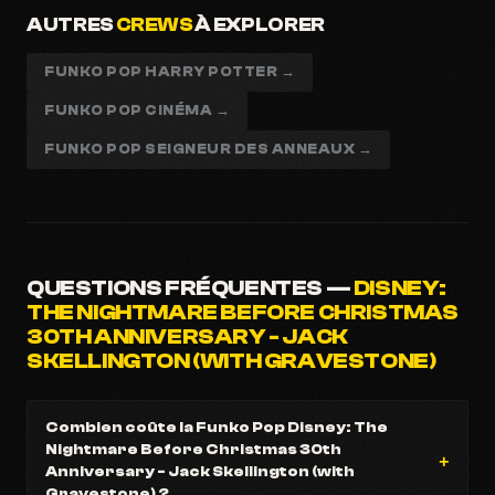
AUTRES
CREWS
À EXPLORER
FUNKO POP HARRY POTTER →
FUNKO POP CINÉMA →
FUNKO POP SEIGNEUR DES ANNEAUX →
QUESTIONS FRÉQUENTES —
DISNEY:
THE NIGHTMARE BEFORE CHRISTMAS
30TH ANNIVERSARY - JACK
SKELLINGTON (WITH GRAVESTONE)
Combien coûte la Funko Pop Disney: The
Nightmare Before Christmas 30th
Anniversary - Jack Skellington (with
Gravestone) ?