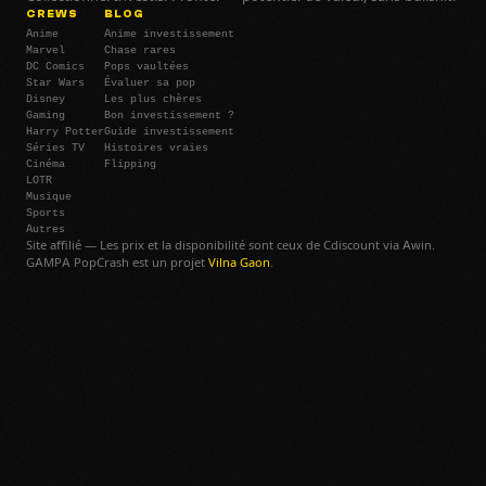
CREWS
BLOG
Anime
Anime investissement
Marvel
Chase rares
DC Comics
Pops vaultées
Star Wars
Évaluer sa pop
Disney
Les plus chères
Gaming
Bon investissement ?
Harry Potter
Guide investissement
Séries TV
Histoires vraies
Cinéma
Flipping
LOTR
Musique
Sports
Autres
Site affilié — Les prix et la disponibilité sont ceux de Cdiscount via Awin.
GAMPA PopCrash est un projet
Vilna Gaon
.