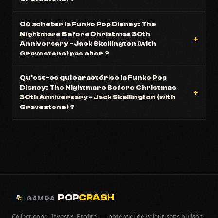
Où acheter la Funko Pop Disney: The
Nightmare Before Christmas 30th
Anniversary - Jack Skellington (with
Gravestone) pas cher ?
Qu'est-ce qui caractérise la Funko Pop
Disney: The Nightmare Before Christmas
30th Anniversary - Jack Skellington (with
Gravestone) ?
POP
CRASH
GAMPA
Collectionne. Investis. Profite. — potentiel de valeur, sans bullshit.