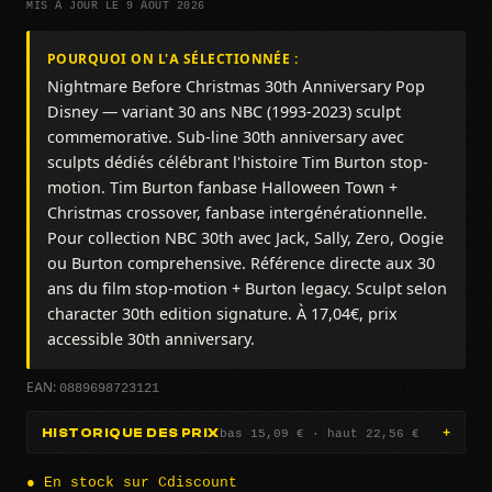
MIS À JOUR LE 9 AOÛT 2026
POURQUOI ON L'A SÉLECTIONNÉE :
Nightmare Before Christmas 30th Anniversary Pop
Disney — variant 30 ans NBC (1993-2023) sculpt
commemorative. Sub-line 30th anniversary avec
sculpts dédiés célébrant l'histoire Tim Burton stop-
motion. Tim Burton fanbase Halloween Town +
Christmas crossover, fanbase intergénérationnelle.
Pour collection NBC 30th avec Jack, Sally, Zero, Oogie
ou Burton comprehensive. Référence directe aux 30
ans du film stop-motion + Burton legacy. Sculpt selon
character 30th edition signature. À 17,04€, prix
accessible 30th anniversary.
0889698723121
EAN:
bas 15,09 € · haut 22,56 €
HISTORIQUE DES PRIX
● En stock sur Cdiscount