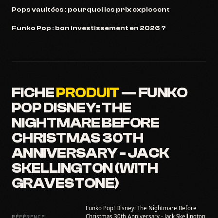
Pops vaultées : pourquoi les prix explosent
Funko Pop : bon investissement en 2026 ?
FICHE
PRODUIT
— FUNKO
POP DISNEY: THE
NIGHTMARE BEFORE
CHRISTMAS 30TH
ANNIVERSARY - JACK
SKELLINGTON (WITH
GRAVESTONE)
Funko Pop! Disney: The Nightmare Before
RÉFÉRENCE
Christmas 30th Anniversary - Jack Skellington