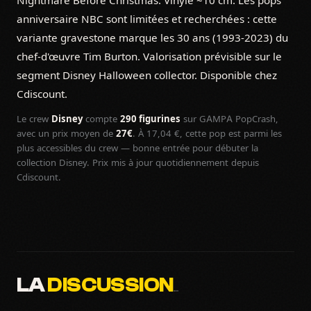
Nightmare Before Christmas. Vinyle ~10 cm. Les pops
anniversaire NBC sont limitées et recherchées : cette
variante gravestone marque les 30 ans (1993-2023) du
chef-d'œuvre Tim Burton. Valorisation prévisible sur le
segment Disney Halloween collector. Disponible chez
Cdiscount.
Le crew
Disney
compte
290 figurines
sur GAMPA PopCrash,
avec un prix moyen de
27€
. À 17,04 €, cette pop est parmi les
plus accessibles du crew — bonne entrée pour débuter la
collection Disney. Prix mis à jour quotidiennement depuis
Cdiscount.
LA
DISCUSSION
…