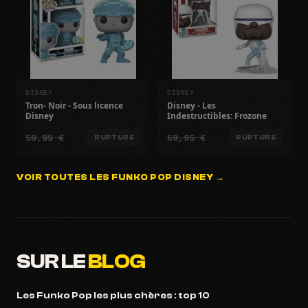
DISNEY
DISNEY
Tron- Noir - Sous licence
Disney - Les
Disney
Indestructibles: Frozone
59,99 €
69,95 €
RUPTURE
RUPTURE
VOIR TOUTES LES FUNKO POP DISNEY →
SUR LE
BLOG
Les Funko Pop les plus chères : top 10