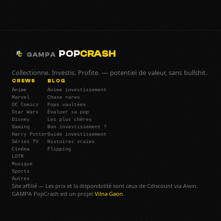
POP
CRASH
GAMPA
Collectionne. Investis. Profite. — potentiel de valeur, sans bullshit.
CREWS
BLOG
Anime
Anime investissement
Marvel
Chase rares
DC Comics
Pops vaultées
Star Wars
Évaluer sa pop
Disney
Les plus chères
Gaming
Bon investissement ?
Harry Potter
Guide investissement
Séries TV
Histoires vraies
Cinéma
Flipping
LOTR
Musique
Sports
Autres
Site affilié — Les prix et la disponibilité sont ceux de Cdiscount via Awin.
GAMPA PopCrash est un projet
Vilna Gaon
.