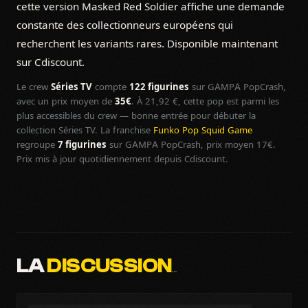
cette version Masked Red Soldier affiche une demande
constante des collectionneurs européens qui
recherchent les variants rares. Disponible maintenant
sur Cdiscount.
Le crew
Séries TV
compte
122 figurines
sur GAMPA PopCrash,
avec un prix moyen de
35€
. À 21,92 €, cette pop est parmi les
plus accessibles du crew — bonne entrée pour débuter la
collection Séries TV. La franchise
Funko Pop Squid Game
regroupe
7 figurines
sur GAMPA PopCrash, prix moyen 17€.
Prix mis à jour quotidiennement depuis Cdiscount.
LA
DISCUSSION
…