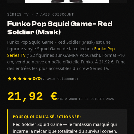
SÉRIES TV · 7 AVIS CDISCOUNT
Funko Pop Squid Game - Red
Soldier (Mask)
Funko Pop Squid Game - Red Soldier (Mask) est une
figurine vinyle Squid Game de la collection
Funko Pop
Séries TV
(122 figurines sur GAMPA PopCrash). Format ~10
cm, vendue neuve en boîte officielle Funko. À 21,92 €, l'une
des entrées les plus accessibles du crew Séries TV.
(7 avis Cdiscount)
5/5
21,92 €
MIS À JOUR LE 31 JUILLET 2026
POURQUOI ON L'A SÉLECTIONNÉE :
Red Soldier Squid Game — le fantassin masqué qui
incarne la mécanique totalitaire du survival coréen.