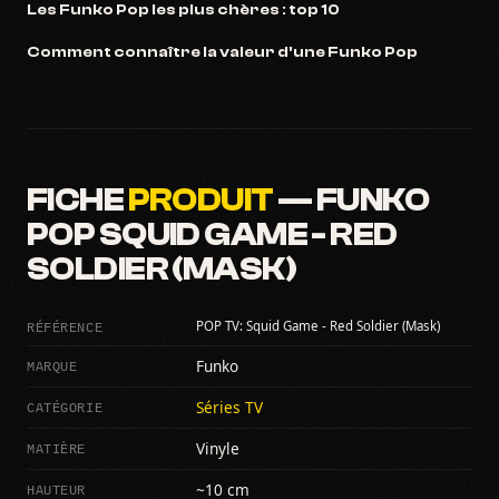
Les Funko Pop les plus chères : top 10
Comment connaître la valeur d'une Funko Pop
FICHE
PRODUIT
— FUNKO
POP SQUID GAME - RED
SOLDIER (MASK)
RÉFÉRENCE
POP TV: Squid Game - Red Soldier (Mask)
MARQUE
Funko
CATÉGORIE
Séries TV
MATIÈRE
Vinyle
HAUTEUR
~10 cm