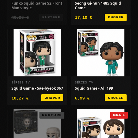
Funko Squid Game S2 Front
Seong Gi-hun 1485 Squid
Man vinyle
Game
46,28 €
17,10 €
RUPTURE
CHOPER
SÉRIES TV
SÉRIES TV
Squid Game - Sae-byeok 067
Squid Game - Ali 199
10,27 €
6,99 €
CHOPER
CHOPER
RUPTURE
GRAIL