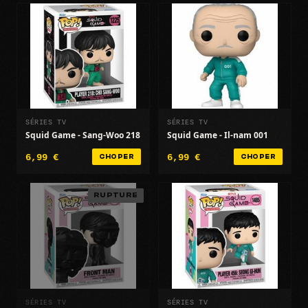
SÉRIES TV
SÉRIES TV
Squid Game - Sang-Woo 218
Squid Game - Il-nam 001
6,99 €
6,99 €
CHOPER
CHOPER
RUPTURE
SÉRIES TV
SÉRIES TV