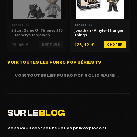
SÉRIES TV
SÉRIES TV
5 Star: Game Of Thrones S10
Jonathan - Vinyle- Stranger
- Daenerys Targaryen
Things
99,00 €
126,12 €
RUPTURE
CHOPER
VOIR TOUTES LES FUNKO POP SÉRIES TV →
VOIR TOUTES LES FUNKO POP SQUID GAME →
SUR LE
BLOG
Pops vaultées : pourquoi les prix explosent