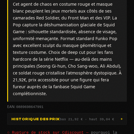
Cet agent de chaos en costume rouge et masque
blanc peuplent les jeux mortels aux côtés de ses
camarades Red Soldier, du Front Man et des VIP. La
Pop capture la déshumanisation glaciale de Squid
Game : silhouette standardisée, absence de visage,
uniformité menaçante. Format standard Funko Pop
avec excellent sculpt du masque géométrique et
texture costume. Choix de deep cut pour les fans
hardcore de la série Netflix — au-delà des mains
principales (Seong Gi-hun, Cho Sang-woo, Ali Abdul),
ce soldat rouge cristallise l'atmosphère dystopique. À
21,92€, prix accessible pour une figure qui fera
fureur auprès de la fanbase Squid Game
complétionniste.
0889698647991
EAN:
bas 21,92 € · haut 39,04 €
HISTORIQUE DES PRIX
○ Rupture de stock sur Cdiscount —
pourquoi la