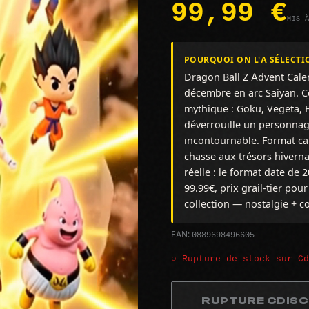
99,99 €
MIS 
POURQUOI ON L'A SÉLECTI
Dragon Ball Z Advent Cale
décembre en arc Saiyan. Ce
mythique : Goku, Vegeta, Fr
déverrouille un personnag
incontournable. Format cal
chasse aux trésors hiverna
réelle : le format date de 
99.99€, prix grail-tier pou
collection — nostalgie + c
0889698496605
EAN:
○ Rupture de stock sur C
RUPTURE CDIS