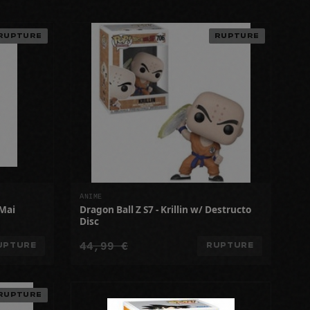
RUPTURE
RUPTURE
ANIME
 Mai
Dragon Ball Z S7 - Krillin w/ Destructo
Disc
44,99 €
UPTURE
RUPTURE
RUPTURE