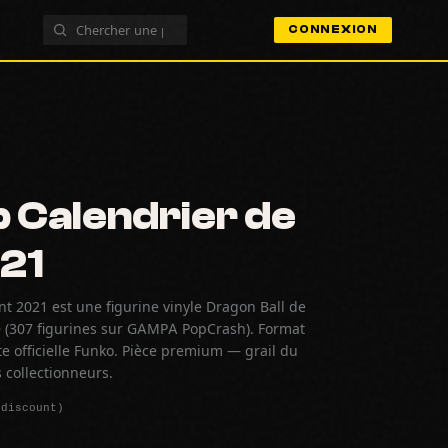
CONNEXION
 Calendrier de
21
t 2021 est une figurine vinyle Dragon Ball de
e
(307 figurines sur GAMPA PopCrash). Format
e officielle Funko. Pièce premium — grail du
 collectionneurs.
Cdiscount)