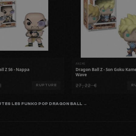
ANIME
ll Z S6 - Nappa
Dragon Ball Z - Son Goku Ka
Wave
€
27,22 €
RUPTURE
R
UTES LES FUNKO POP DRAGON BALL →