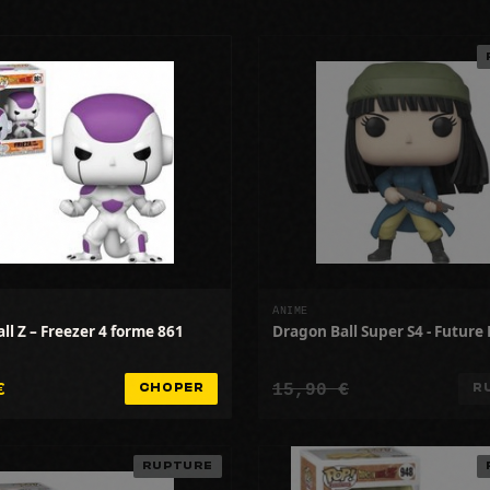
ANIME
ll Z – Freezer 4 forme 861
Dragon Ball Super S4 - Future
€
15,90 €
CHOPER
R
RUPTURE