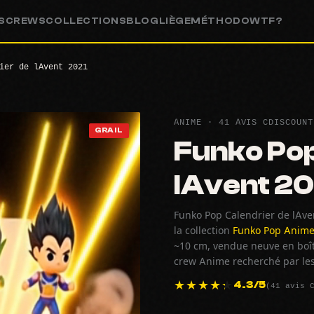
S
CREWS
COLLECTIONS
BLOG
LIÈGE
MÉTHODO
WTF?
ier de lAvent 2021
ANIME · 41 AVIS CDISCOUNT
GRAIL
Funko Pop
lAvent 20
Funko Pop Calendrier de lAven
la collection
Funko Pop Anim
~10 cm, vendue neuve en boît
crew Anime recherché par les
(41 avis 
4.3/5