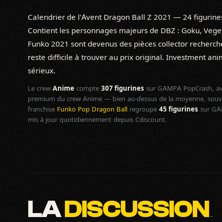
Calendrier de l'Avent Dragon Ball Z 2021 — 24 figurines
Contient les personnages majeurs de DBZ : Goku, Vegeta
Funko 2021 sont devenus des pièces collector recherchée
reste difficile à trouver au prix original. Investment a
sérieux.
Le crew
Anime
compte
307 figurines
sur GAMPA PopCrash, av
premium du crew Anime — bien au-dessus de la moyenne, souven
franchise
Funko Pop Dragon Ball
regroupe
45 figurines
sur GAM
mis à jour quotidiennement depuis Cdiscount.
LA
DISCUSSION
…