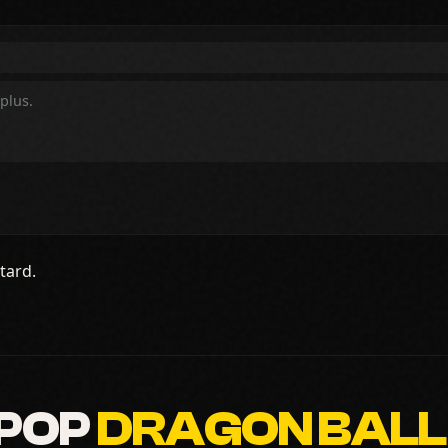
tard.
 POP
DRAGON BALL