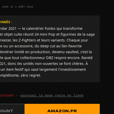
À JOUR LE 4 AOÛT 2026
ONNÉE :
ndar 2021 — le calendrier Funko qui transforme
t objet culte réunit 24 mini Pop et figurines de la saga
eezer, les Z-Fighters et leurs variants. Chaque jour
e ou un accessoire, du deep cut au fan-favorite
endrier limité en production, devenu vaulted, c'est la
le que tout collectionneur DBZ respire encore. Rareté
2021, donc les unités non-ouvertes se font chères. À
r un item festif qui vaut largement l'investissement
omplétisme, zéro regret.
discount —
pourquoi la page reste en ligne
COUNT
AMAZON.FR