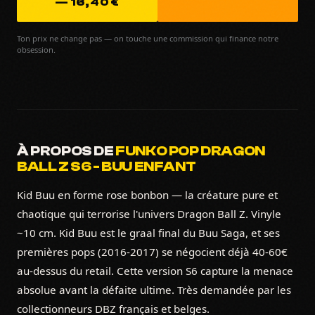
— 16,40 €
Ton prix ne change pas — on touche une commission qui finance notre
obsession.
À PROPOS DE
FUNKO POP DRAGON
BALL Z S6 - BUU ENFANT
Kid Buu en forme rose bonbon — la créature pure et
chaotique qui terrorise l'univers Dragon Ball Z. Vinyle
~10 cm. Kid Buu est le graal final du Buu Saga, et ses
premières pops (2016-2017) se négocient déjà 40-60€
au-dessus du retail. Cette version S6 capture la menace
absolue avant la défaite ultime. Très demandée par les
collectionneurs DBZ français et belges.