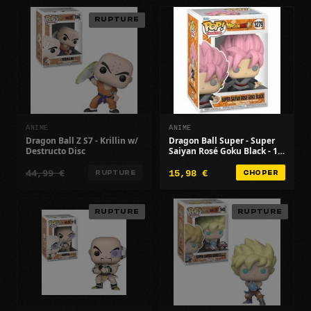
RUPTURE
ANIME
ANIME
Dragon Ball Z S7 - Krillin w/
Dragon Ball Super - Super
Destructo Disc
Saiyan Rosé Goku Black - 1
279
44,99 €
15,98 €
RUPTURE
CHOPER
RUPTURE
RUPTURE