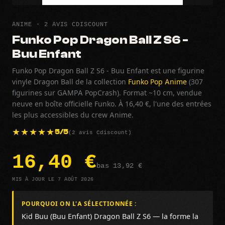
ANIME · 2 AVIS CDISCOUNT
Funko Pop Dragon Ball Z S6 -
Buu Enfant
Funko Pop Dragon Ball Z S6 - Buu Enfant est une figurine
vinyle Dragon Ball de la collection
Funko Pop Anime
(307
figurines sur GAMPA PopCrash). Format ~10 cm, vendue
neuve en boîte officielle Funko. À 16,40 €, l'une des entrées
les plus accessibles du crew Anime.
(2 avis Cdiscount)
5/5
16,40 €
bas 13,92 €
MIS À JOUR LE 7 AOÛT 2026
POURQUOI ON L'A SÉLECTIONNÉE :
Kid Buu (Buu Enfant) Dragon Ball Z S6 — la forme la