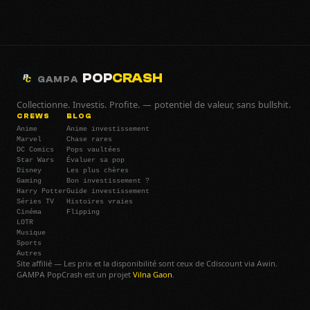
POP
CRASH
GAMPA
Collectionne. Investis. Profite. — potentiel de valeur, sans bullshit.
CREWS
BLOG
Anime
Anime investissement
Marvel
Chase rares
DC Comics
Pops vaultées
Star Wars
Évaluer sa pop
Disney
Les plus chères
Gaming
Bon investissement ?
Harry Potter
Guide investissement
Séries TV
Histoires vraies
Cinéma
Flipping
LOTR
Musique
Sports
Autres
Site affilié — Les prix et la disponibilité sont ceux de Cdiscount via Awin.
GAMPA PopCrash est un projet
Vilna Gaon
.