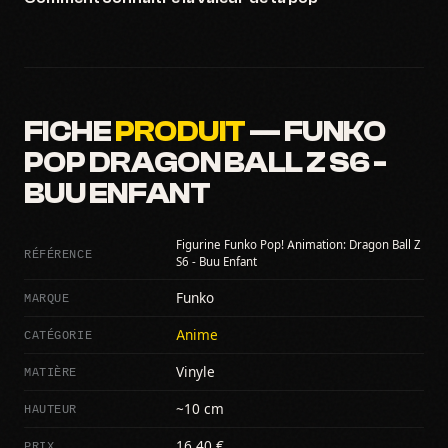
FICHE
PRODUIT
— FUNKO
POP DRAGON BALL Z S6 -
BUU ENFANT
Figurine Funko Pop! Animation: Dragon Ball Z
RÉFÉRENCE
S6 - Buu Enfant
MARQUE
Funko
CATÉGORIE
Anime
MATIÈRE
Vinyle
HAUTEUR
~10 cm
PRIX
16,40 €