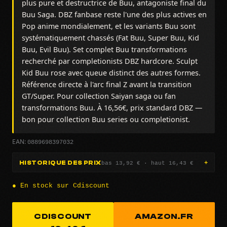
plus pure et destructrice de Buu, antagoniste final du
Buu Saga. DBZ fanbase reste l'une des plus actives en
Pop anime mondialement, et les variants Buu sont
systématiquement chassés (Fat Buu, Super Buu, Kid
Buu, Evil Buu). Set complet Buu transformations
recherché par completionists DBZ hardcore. Sculpt
Kid Buu rose avec queue distinct des autres formes.
Référence directe à l'arc final Z avant la transition
GT/Super. Pour collection Saiyan saga ou fan
transformations Buu. À 16,56€, prix standard DBZ —
bon pour collection Buu series ou completionist.
0889698397032
EAN:
bas 13,92 € · haut 16,43 €
HISTORIQUE DES PRIX
● En stock sur Cdiscount
CDISCOUNT
AMAZON.FR