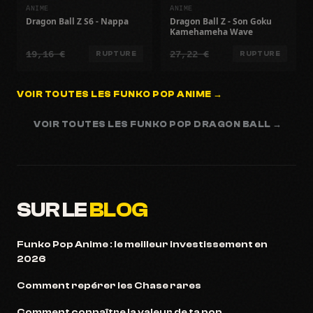
ANIME
ANIME
Dragon Ball Z S6 - Nappa
Dragon Ball Z - Son Goku
Kamehameha Wave
19,16 €
27,22 €
RUPTURE
RUPTURE
VOIR TOUTES LES FUNKO POP ANIME →
VOIR TOUTES LES FUNKO POP DRAGON BALL →
SUR LE
BLOG
Funko Pop Anime : le meilleur investissement en
2026
Comment repérer les Chase rares
Comment connaître la valeur de ta pop