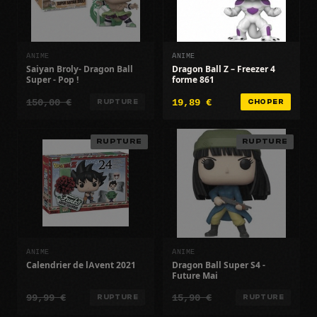
ANIME
ANIME
Saiyan Broly- Dragon Ball
Dragon Ball Z – Freezer 4
Super - Pop !
forme 861
150,00 €
19,89 €
RUPTURE
CHOPER
RUPTURE
RUPTURE
ANIME
ANIME
Calendrier de lAvent 2021
Dragon Ball Super S4 -
Future Mai
99,99 €
15,90 €
RUPTURE
RUPTURE