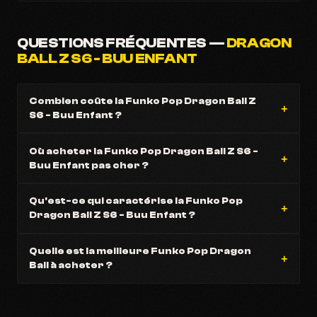
QUESTIONS FRÉQUENTES —
DRAGON
BALL Z S6 - BUU ENFANT
Combien coûte la Funko Pop Dragon Ball Z
S6 - Buu Enfant ?
Où acheter la Funko Pop Dragon Ball Z S6 -
Buu Enfant pas cher ?
Qu'est-ce qui caractérise la Funko Pop
Dragon Ball Z S6 - Buu Enfant ?
Quelle est la meilleure Funko Pop Dragon
Ball à acheter ?