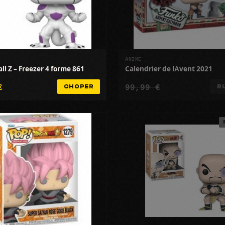
ANIME
ll Z – Freezer 4 forme 861
Calendrier de lAvent 2021
€
99,99 €
CHOPER
R