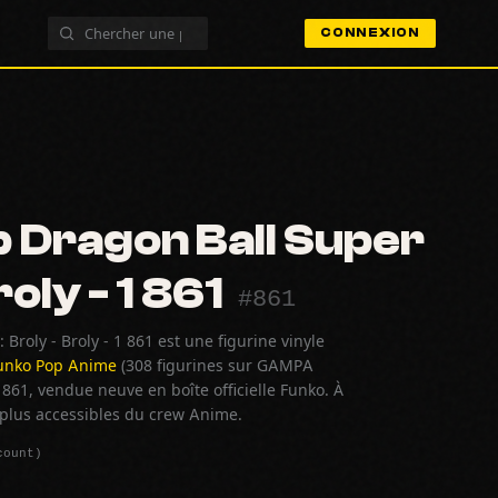
CONNEXION
 Dragon Ball Super
roly - 1 861
#861
Broly - Broly - 1 861 est une figurine vinyle
unko Pop Anime
(308 figurines sur GAMPA
861, vendue neuve en boîte officielle Funko. À
s plus accessibles du crew Anime.
count)