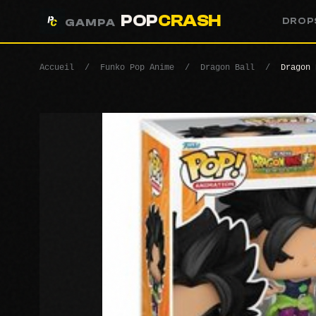
POP
CRASH
DROP
GAMPA
Accueil
/
Funko Pop Anime
/
Dragon Ball
/
Dragon 