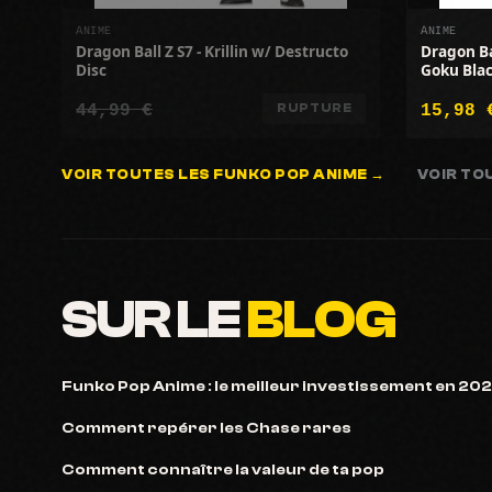
ANIME
ANIME
Dragon Ball Z S7 - Krillin w/ Destructo
Dragon Ba
Disc
Goku Blac
44,99 €
15,98 
RUPTURE
VOIR TOUTES LES FUNKO POP ANIME →
VOIR TO
SUR LE
BLOG
Funko Pop Anime : le meilleur investissement en 20
Comment repérer les Chase rares
Comment connaître la valeur de ta pop