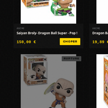
ANIME
ANIME
Saiyan Broly- Dragon Ball Super - Pop !
Dragon Ba
150,00 €
19,89 
CHOPER
RUPTURE