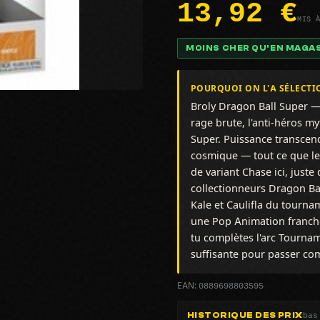
13,92 €
MIS 
MOINS CHER QU'EN MAGA
POURQUOI ON L'A SÉLECTI
Broly Dragon Ball Super — 
rage brute, l'anti-héros m
Super. Puissance transcen
cosmique — tout ce que le
de variant Chase ici, just
collectionneurs Dragon Bal
Kale et Caulifla du tourna
une Pop Animation franche
tu complètes l'arc Tournam
suffisante pour passer co
0889698803595
EAN:
bas
HISTORIQUE DES PRIX