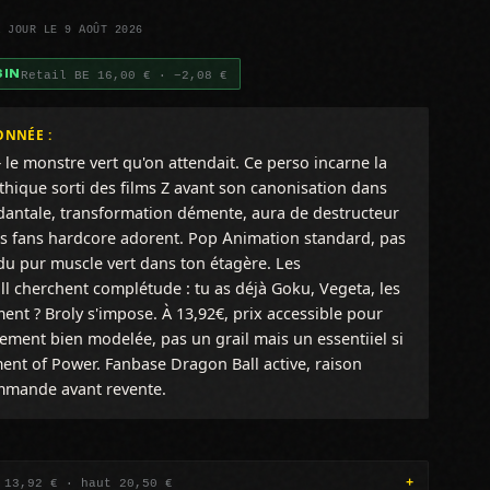
À JOUR LE 9 AOÛT 2026
Retail BE 16,00 € · −2,08 €
SIN
ONNÉE :
le monstre vert qu'on attendait. Ce perso incarne la
ythique sorti des films Z avant son canonisation dans
dantale, transformation démente, aura de destructeur
s fans hardcore adorent. Pop Animation standard, pas
e du pur muscle vert dans ton étagère. Les
l cherchent complétude : tu as déjà Goku, Vegeta, les
ment ? Broly s'impose. À 13,92€, prix accessible pour
ment bien modelée, pas un grail mais un essentiiel si
ent of Power. Fanbase Dragon Ball active, raison
mmande avant revente.
 13,92 € · haut 20,50 €