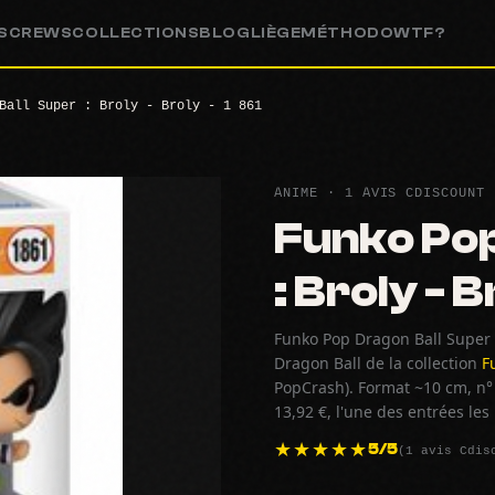
S
CREWS
COLLECTIONS
BLOG
LIÈGE
MÉTHODO
WTF?
Ball Super : Broly - Broly - 1 861
ANIME · 1 AVIS CDISCOUNT
Funko Pop
: Broly - B
Funko Pop Dragon Ball Super : 
Dragon Ball de la collection
F
PopCrash). Format ~10 cm, n° 
13,92 €, l'une des entrées le
(1 avis Cdis
5/5