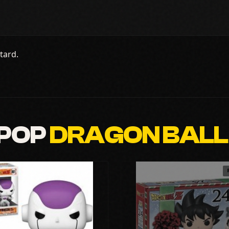
tard.
 POP
DRAGON BALL