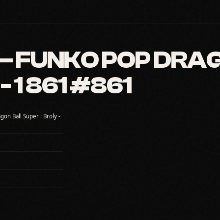
 FUNKO POP DRAG
- 1 861 #861
on Ball Super : Broly -