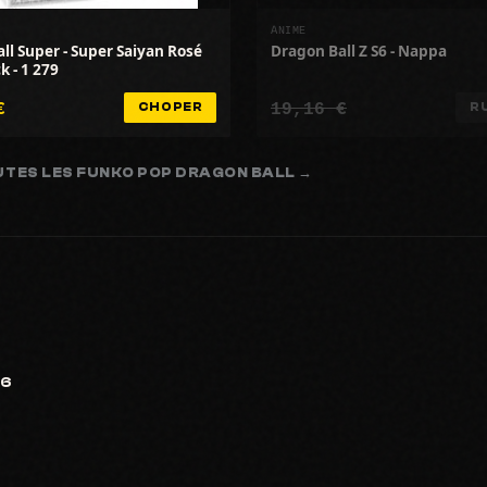
ANIME
ll Super - Super Saiyan Rosé
Dragon Ball Z S6 - Nappa
k - 1 279
€
19,16 €
CHOPER
R
UTES LES FUNKO POP DRAGON BALL →
26