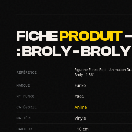
FICHE
PRODUIT
—
: BROLY - BROLY 
Figurine Funko Pop! - Animation Drag
RÉFÉRENCE
Broly - 1 861
MARQUE
Funko
#861
N° FUNKO
CATÉGORIE
Anime
MATIÈRE
Vinyle
HAUTEUR
~10 cm