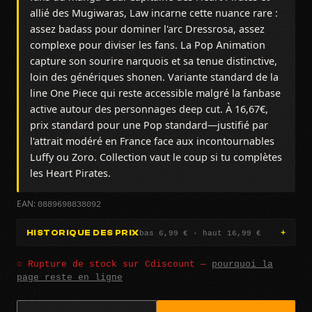
allié des Mugiwaras, Law incarne cette nuance rare :
assez badass pour dominer l'arc Dressrosa, assez
complexe pour diviser les fans. La Pop Animation
capture son sourire narquois et sa tenue distinctive,
loin des génériques shonen. Variante standard de la
line One Piece qui reste accessible malgré la fanbase
active autour des personnages deep cut. À 16,67€,
prix standard pour une Pop standard—justifié par
l'attrait modéré en France face aux incontournables
Luffy ou Zoro. Collection vaut le coup si tu complètes
les Heart Pirates.
0889698838092
EAN:
bas 6,99 € · haut 16,99 €
HISTORIQUE DES PRIX
○ Rupture de stock sur Cdiscount —
pourquoi la
page reste en ligne