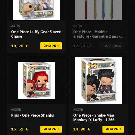
ANIME
ANIME
One Piece Luffy Gear 5 avec
One Piece - Modèle
Chase
aléatoire - Garantie 2 ans -
Pour enfants
18,25 €
122,33 €
CHOPER
RUPTURE
ANIME
ANIME
Plus - One Piece Shanks
One Piece - Snake-Man
Monkey D. Luffy - 1 266
15,51 €
14,90 €
CHOPER
CHOPER