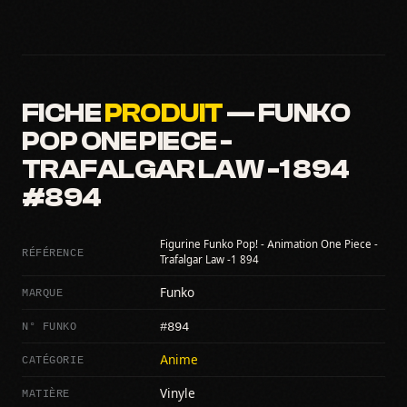
FICHE
PRODUIT
— FUNKO
POP ONE PIECE -
TRAFALGAR LAW -1 894
#894
Figurine Funko Pop! - Animation One Piece -
RÉFÉRENCE
Trafalgar Law -1 894
MARQUE
Funko
#894
N° FUNKO
CATÉGORIE
Anime
MATIÈRE
Vinyle