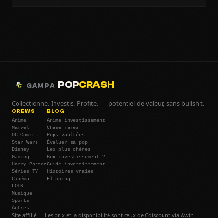
POP
CRASH
GAMPA
Collectionne. Investis. Profite. — potentiel de valeur, sans bullshit.
CREWS
BLOG
Anime
Anime investissement
Marvel
Chase rares
DC Comics
Pops vaultées
Star Wars
Évaluer sa pop
Disney
Les plus chères
Gaming
Bon investissement ?
Harry Potter
Guide investissement
Séries TV
Histoires vraies
Cinéma
Flipping
LOTR
Musique
Sports
Autres
Site affilié — Les prix et la disponibilité sont ceux de Cdiscount via Awin.