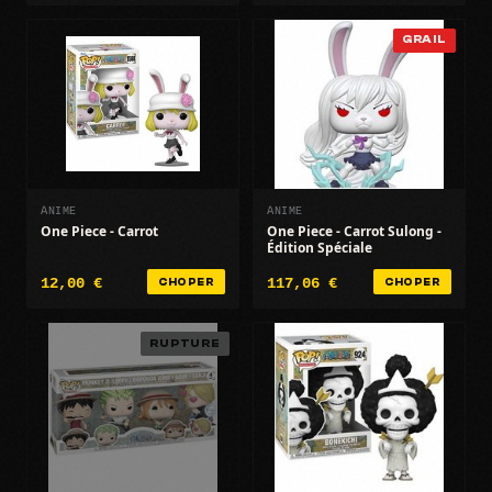
GRAIL
ANIME
ANIME
One Piece - Carrot
One Piece - Carrot Sulong -
Édition Spéciale
12,00 €
117,06 €
CHOPER
CHOPER
RUPTURE