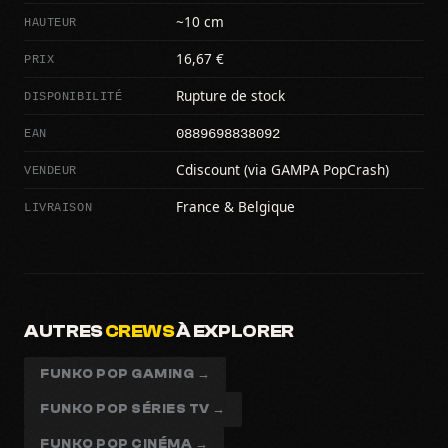
HAUTEUR
~10 cm
PRIX
16,67 €
DISPONIBILITÉ
Rupture de stock
0889698838092
EAN
VENDEUR
Cdiscount (via GAMPA PopCrash)
LIVRAISON
France & Belgique
AUTRES
CREWS
À EXPLORER
FUNKO POP GAMING →
FUNKO POP SÉRIES TV →
FUNKO POP CINÉMA →