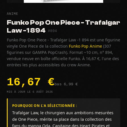
ANIME
Funko Pop One Piece - Trafalgar
Law -1 894
#894
Funko Pop One Piece - Trafalgar Law -1 894 est une figurine
vinyle One Piece de la collection
Funko Pop Anime
(307
figurines sur GAMPA PopCrash). Format ~10 cm, n° 894,
vendue neuve en boîte officielle Funko. À 16,67 €, l'une des
entrées les plus accessibles du crew Anime.
16,67 €
bas 6,99 €
MIS À JOUR LE 6 AOÛT 2026
POURQUOI ON L'A SÉLECTIONNÉE :
Trafalgar Law, le chirurgien aux ambitions mesurées
de One Piece, mérite sa place dans la collection des
fans du manga Oda. Capitaine des Heart Pirates et