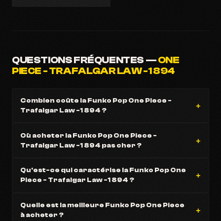
QUESTIONS FRÉQUENTES —
ONE
PIECE - TRAFALGAR LAW -1 894
Combien coûte la Funko Pop One Piece -
Trafalgar Law -1 894 ?
Où acheter la Funko Pop One Piece -
Trafalgar Law -1 894 pas cher ?
Qu'est-ce qui caractérise la Funko Pop One
Piece - Trafalgar Law -1 894 ?
Quelle est la meilleure Funko Pop One Piece
à acheter ?