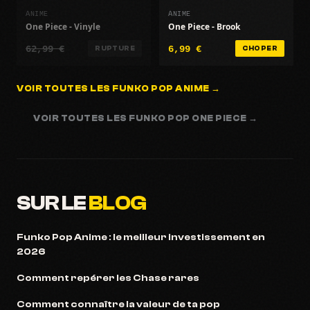
ANIME
ANIME
One Piece - Vinyle
One Piece - Brook
62,99 €
6,99 €
RUPTURE
CHOPER
VOIR TOUTES LES FUNKO POP ANIME →
VOIR TOUTES LES FUNKO POP ONE PIECE →
SUR LE
BLOG
Funko Pop Anime : le meilleur investissement en
2026
Comment repérer les Chase rares
Comment connaître la valeur de ta pop