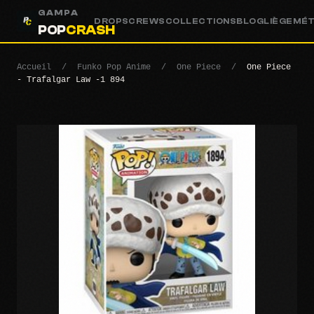
GAMPA
DROPS
CREWS
COLLECTIONS
BLOG
LIÈGE
MÉ
POP
CRASH
Accueil
/
Funko Pop Anime
/
One Piece
/
One Piece
- Trafalgar Law -1 894