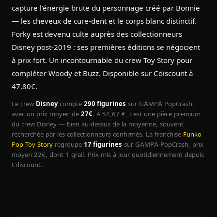
capture l'énergie brute du personnage créé par Bonnie
— les cheveux de cure-dent et le corps blanc distinctif.
Forky est devenu culte auprès des collectionneurs
Disney post-2019 : ses premières éditions se négocient
à prix fort. Un incontournable du crew Toy Story pour
compléter Woody et Buzz. Disponible sur Cdiscount à
47,80€.
Le crew
Disney
compte
290 figurines
sur GAMPA PopCrash,
avec un prix moyen de
27€
. À 52,67 €, c'est une pièce premium
du crew Disney — bien au-dessus de la moyenne, souvent
recherchée par les collectionneurs confirmés. La franchise
Funko
Pop Toy Story
regroupe
17 figurines
sur GAMPA PopCrash, prix
moyen 22€, dont 1 grail. Prix mis à jour quotidiennement depuis
Cdiscount.