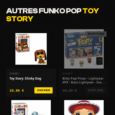
AUTRES FUNKO POP
TOY
STORY
RUPTURE
DISNEY
DISNEY
Toy Story: Slinky Dog
Bitty Pop! Pixar - Lightyear
4PK - Buzz Lightyear - Sox -
Izzy Hawthorne
15,86 €
18,26 €
CHOPER
RUPTURE