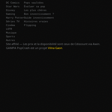
DC Comics
Pops vaultées
Star Wars
Évaluer sa pop
Disney
Les plus chères
Gaming
Bon investissement ?
Harry Potter
Guide investissement
Séries TV
Histoires vraies
Cinéma
Flipping
LOTR
Musique
Sports
Autres
Site affilié — Les prix et la disponibilité sont ceux de Cdiscount via Awin.
GAMPA PopCrash est un projet
Vilna Gaon
.