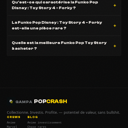
Qu'est-ce qui caractérise la Funko Pop
Disney : Toy Story 4 - Forky ?
La Funko Pop Disney : Toy Story 4 - Forky
est-elle une pièce rare ?
Quelle est la meilleure Funko Pop Toy Story
à acheter ?
POP
CRASH
GAMPA
Collectionne. Investis. Profite. — potentiel de valeur, sans bullshit.
CREWS
BLOG
Anime
Anime investissement
Marvel
Chase rares