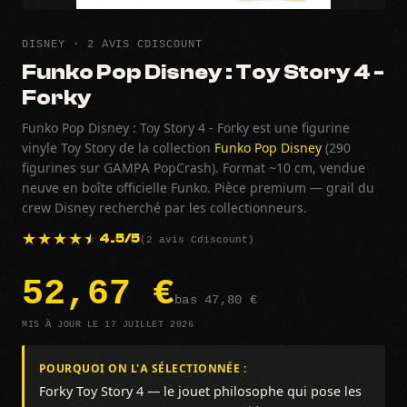
DISNEY · 2 AVIS CDISCOUNT
Funko Pop Disney : Toy Story 4 -
Forky
Funko Pop Disney : Toy Story 4 - Forky est une figurine
vinyle Toy Story de la collection
Funko Pop Disney
(290
figurines sur GAMPA PopCrash). Format ~10 cm, vendue
neuve en boîte officielle Funko. Pièce premium — grail du
crew Disney recherché par les collectionneurs.
(2 avis Cdiscount)
4.5/5
52,67 €
bas 47,80 €
MIS À JOUR LE 17 JUILLET 2026
POURQUOI ON L'A SÉLECTIONNÉE :
Forky Toy Story 4 — le jouet philosophe qui pose les