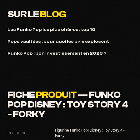
SUR LE
BLOG
Les Funko Pop les plus chères : top 10
Pops vaultées : pourquoi les prix explosent
Funko Pop : bon investissement en 2026 ?
FICHE
PRODUIT
— FUNKO
POP DISNEY : TOY STORY 4
- FORKY
Figurine Funko Pop! Disney : Toy Story 4 -
RÉFÉRENCE
Forky