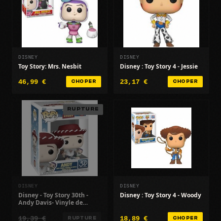
DISNEY
DISNEY
Toy Story: Mrs. Nesbit
Disney : Toy Story 4 - Jessie
46,99 €
23,17 €
CHOPER
CHOPER
RUPTURE
DISNEY
DISNEY
Disney - Toy Story 30th -
Disney : Toy Story 4 - Woody
Andy Davis- Vinyle de
Qualité
19,39 €
18,89 €
RUPTURE
CHOPER