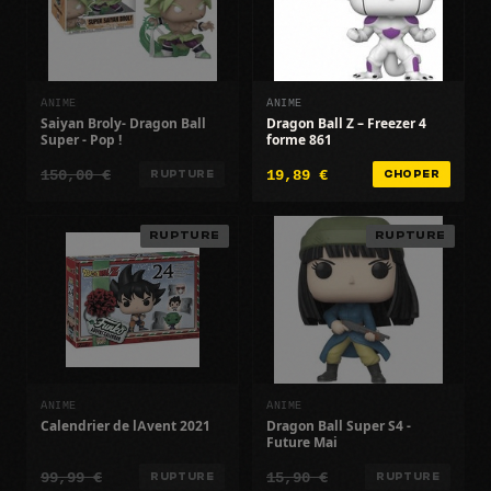
ANIME
ANIME
Saiyan Broly- Dragon Ball
Dragon Ball Z – Freezer 4
Super - Pop !
forme 861
150,00 €
19,89 €
RUPTURE
CHOPER
RUPTURE
RUPTURE
ANIME
ANIME
Calendrier de lAvent 2021
Dragon Ball Super S4 -
Future Mai
99,99 €
15,90 €
RUPTURE
RUPTURE