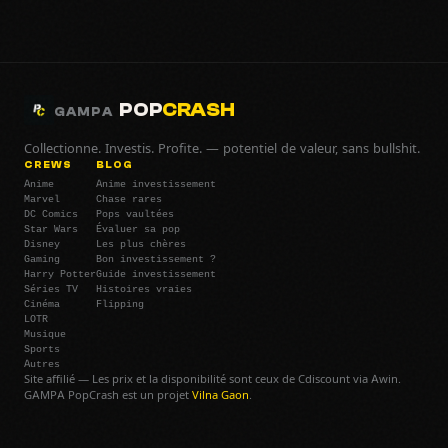
POP
CRASH
GAMPA
Collectionne. Investis. Profite. — potentiel de valeur, sans bullshit.
CREWS
BLOG
Anime
Anime investissement
Marvel
Chase rares
DC Comics
Pops vaultées
Star Wars
Évaluer sa pop
Disney
Les plus chères
Gaming
Bon investissement ?
Harry Potter
Guide investissement
Séries TV
Histoires vraies
Cinéma
Flipping
LOTR
Musique
Sports
Autres
Site affilié — Les prix et la disponibilité sont ceux de Cdiscount via Awin.
GAMPA PopCrash est un projet
Vilna Gaon
.