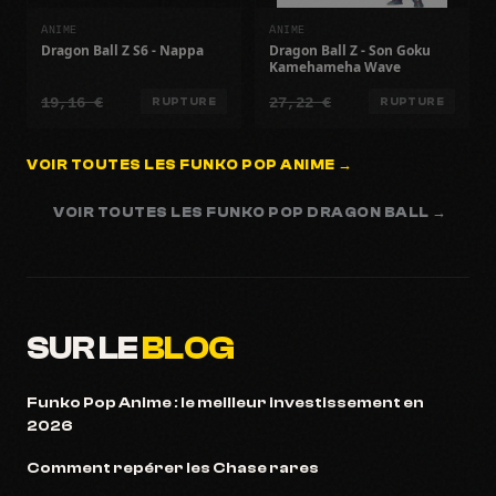
ANIME
ANIME
Dragon Ball Z S6 - Nappa
Dragon Ball Z - Son Goku
Kamehameha Wave
19,16 €
27,22 €
RUPTURE
RUPTURE
VOIR TOUTES LES FUNKO POP ANIME →
VOIR TOUTES LES FUNKO POP DRAGON BALL →
SUR LE
BLOG
Funko Pop Anime : le meilleur investissement en
2026
Comment repérer les Chase rares