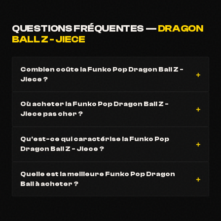
QUESTIONS FRÉQUENTES —
DRAGON
BALL Z - JIECE
Combien coûte la Funko Pop Dragon Ball Z -
Jiece ?
Où acheter la Funko Pop Dragon Ball Z -
Jiece pas cher ?
Qu'est-ce qui caractérise la Funko Pop
Dragon Ball Z - Jiece ?
Quelle est la meilleure Funko Pop Dragon
Ball à acheter ?