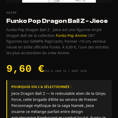
ANIME
Funko Pop Dragon Ball Z - Jiece
Funko Pop Dragon Ball Z - Jiece est une figurine vinyle
Dragon Ball de la collection
Funko Pop Anime
(307
figurines sur GAMPA PopCrash). Format ~10 cm, vendue
neuve en boîte officielle Funko. À 9,60 €, l'une des entrées
les plus accessibles du crew Anime.
9,60 €
MIS À JOUR LE 7 AOÛT 2026
POURQUOI ON L'A SÉLECTIONNÉE :
Jiece Dragon Ball Z — le redoutable alien de la Ginyu
Force, cette brigade d'élite au service de Freezer.
Personnage mythique de la saga Namek, Jiece
incarne ce mélange parfait entre design
extraterrestre flamboyant et combat brutal. Funko le