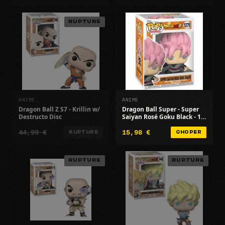
RUPTURE
ANIME
ANIME
Dragon Ball Z S7 - Krillin w/
Dragon Ball Super - Super
Destructo Disc
Saiyan Rosé Goku Black - 1
279
44,99 €
15,98 €
RUPTURE
CHOPER
RUPTURE
RUPTURE