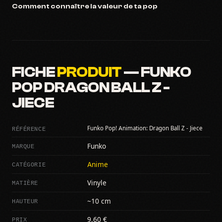
Comment connaître la valeur de ta pop
FICHE
PRODUIT
— FUNKO
POP DRAGON BALL Z -
JIECE
RÉFÉRENCE
Funko Pop! Animation: Dragon Ball Z - Jiece
MARQUE
Funko
CATÉGORIE
Anime
MATIÈRE
Vinyle
HAUTEUR
~10 cm
PRIX
9,60 €